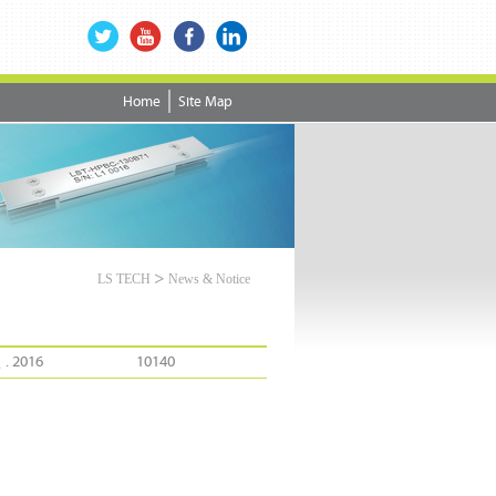
Home
Site Map
>
LS TECH
News & Notice
 . 2016
10140