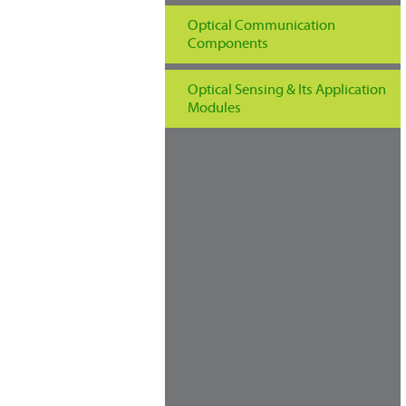
Optical Communication
Components
Optical Sensing & Its Application
Modules